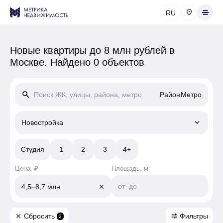
RU
Новые квартиры до 8 млн рублей в
Москве.
Найдено 0 объектов
search
Район
Метро
keyboard_arrow_down
Новостройка
Студия
1
2
3
4+
Цена, ₽
Площадь, м²
от
–
до
4,5
–
8,7 млн
close
Сбросить
Фильтры
close
tune
2