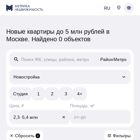
RU
Новые квартиры до 5 млн рублей в
Москве.
Найдено 0 объектов
search
Район
Метро
keyboard_arrow_down
Новостройка
Студия
1
2
3
4+
Цена, ₽
Площадь, м²
от
–
до
2,3
–
5,4 млн
close
Сбросить
Фильтры
close
tune
2