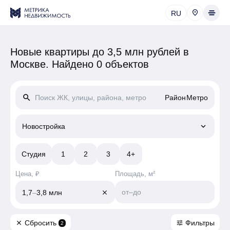
RU
Новые квартиры до 3,5 млн рублей в
Москве.
Найдено 0 объектов
search
Район
Метро
keyboard_arrow_down
Новостройка
Студия
1
2
3
4+
Цена, ₽
Площадь, м²
от
–
до
1,7
–
3,8 млн
close
Сбросить
Фильтры
close
tune
2