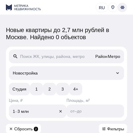
RU
Новые квартиры до 2,7 млн рублей в
Москве.
Найдено 0 объектов
search
Район
Метро
keyboard_arrow_down
Новостройка
Студия
1
2
3
4+
Цена, ₽
Площадь, м²
от
–
до
1
–
3 млн
close
Сбросить
Фильтры
close
tune
2