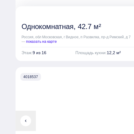
Однокомнатная, 42.7 м²
Россия, обл Московская, г Видное, п Развилка, пр-д Римский, д 7
—
показать на карте
Этаж:
9 из 16
Площадь кухни:
12,2 м²
4018537
chevron_left