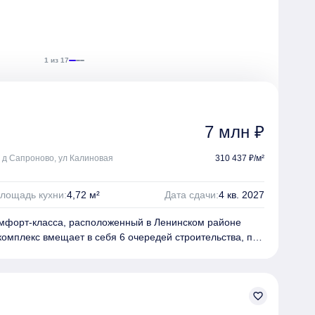
1 из 17
7 млн ₽
, д Сапроново, ул Калиновая
310 437 ₽/м²
лощадь кухни:
4,72 м²
Дата сдачи:
4 кв. 2027
комфорт-класса, расположенный в Ленинском районе
комплекс вмещает в себя 6 очередей строительства, по
у корпусу переменной этажности в каждой. Дома
оугольников, образующих закрытый внутренний двор.
инкерным кирпичом и декорированы панелями под
favorite_border
сквозные, выполнены в уровень с тротуаром, двери