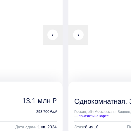
chevron_right
chevron_left
13,1 млн ₽
Однокомнатная, 3
293 700 ₽/м²
Россия, обл Московская, г Видное,
—
показать на карте
Дата сдачи:
1 кв. 2024
Этаж:
8 из 16
П