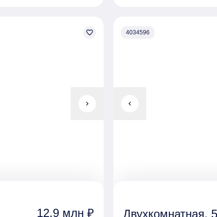
favorite_border
4034596
chevron_right
chevron_left
12,9 млн ₽
Двухкомнатная, 5