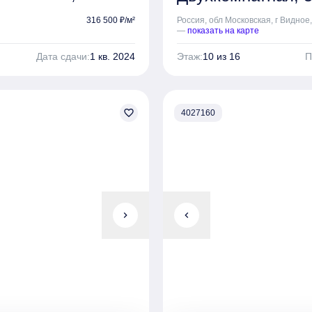
316 500 ₽/м²
Россия, обл Московская, г Видное,
—
показать на карте
Дата сдачи:
1 кв. 2024
Этаж:
10 из 16
П
favorite_border
4027160
chevron_right
chevron_left