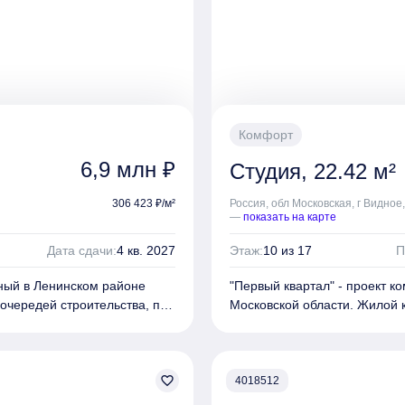
Комфорт
6,9 млн ₽
Студия, 22.42 м²
306 423 ₽/м²
Россия, обл Московская, г Видное
—
показать на карте
Дата сдачи:
4 кв. 2027
Этаж:
10 из 17
П
нный в Ленинском районе
"Первый квартал" - проект 
очередей строительства, по
Московской области. Жилой 
жности в каждой. Дома
одному монолитно-кирпичном
закрытый внутренний двор.
имеют форму замкнутых прям
рированы панелями под
Фасады зданий отделаны кл
favorite_border
дерево.
4018512
вень с тротуаром, двери
Входные группы в комплексе 