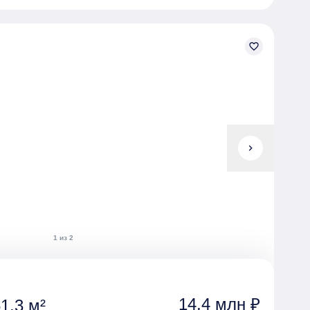
favorite_border
chevron_right
1 из 2
14,4 млн ₽
1.3 м²