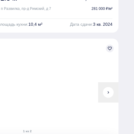
 п Развилка, пр-д Римский, д 7
281 000 ₽/м²
лощадь кухни:
10,4 м²
Дата сдачи:
3 кв. 2024
favorite_border
chevron_right
1 из 2