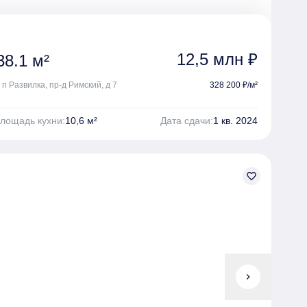
12,5 млн ₽
8.1 м²
 п Развилка, пр-д Римский, д 7
328 200 ₽/м²
лощадь кухни:
10,6 м²
Дата сдачи:
1 кв. 2024
favorite_border
chevron_right