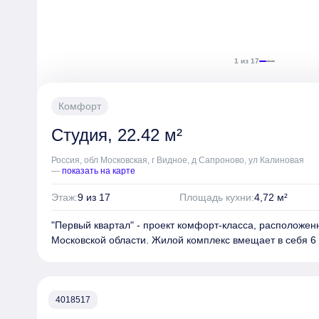
1 из 17
Комфорт
Студия, 22.42 м²
Россия, обл Московская, г Видное, д Сапроново, ул Калиновая
—
показать на карте
Этаж:
9 из 17
Площадь кухни:
4,72 м²
"Первый квартал" - проект комфорт-класса, расположе
Московской области. Жилой комплекс вмещает в себя 6 
одному монолитно-кирпичному корпусу переменной эта
имеют форму замкнутых прямоугольников, образующих 
Фасады зданий отделаны клинкерным кирпичом и деко
дерево.
4018517
Входные группы в комплексе сквозные, выполнены в уро