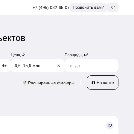
Позвонить вам?
+7 (495) 032-65-07
ъектов
Цена, ₽
Площадь, м²
4+
6,6
–
15,9 млн
от
–
до
close
На карте
Расширенные фильтры
tune
map
favorite_border