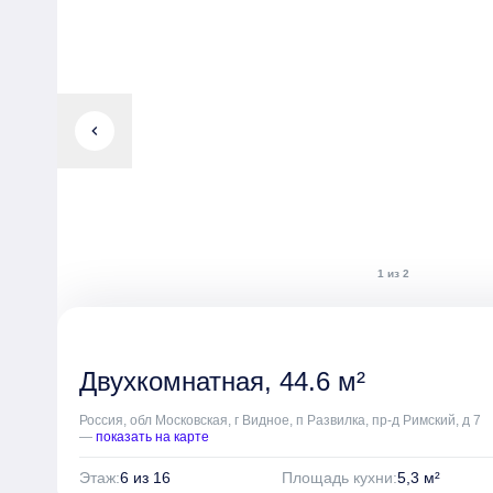
chevron_left
1 из 2
Двухкомнатная, 44.6 м²
Россия, обл Московская, г Видное, п Развилка, пр-д Римский, д 7
—
показать на карте
Этаж:
6 из 16
Площадь кухни:
5,3 м²