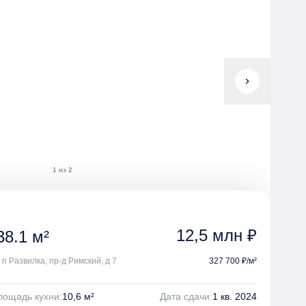
chevron_right
1 из 2
12,5 млн ₽
8.1 м²
 п Развилка, пр-д Римский, д 7
327 700 ₽/м²
лощадь кухни:
10,6 м²
Дата сдачи:
1 кв. 2024