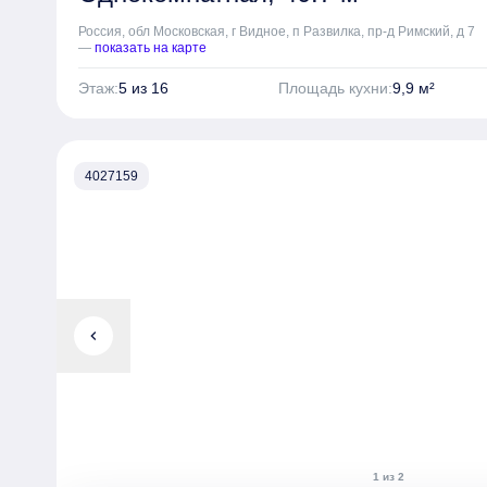
Россия, обл Московская, г Видное, п Развилка, пр-д Римский, д 7
—
показать на карте
Этаж:
5 из 16
Площадь кухни:
9,9 м²
4027159
chevron_left
1 из 2