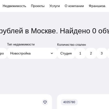
Недвижимость
Проекты
Услуги
О компании
Франшиза
рублей в Москве.
Найдено 0 об
Тип недвижимости
Количество спален
keyboard_arrow_down
ро
Новостройка
Студия
1
2
3
favorite_border
4035780