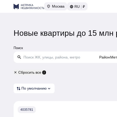
Москва
RU
|
₽
Новые квартиры до 15 млн 
Поиск
search
Район
Мет
Сбросить все
close
2
expand_more
По умолчанию
4035781