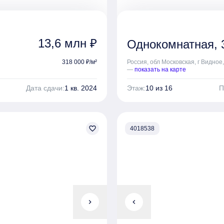
13,6 млн ₽
Однокомнатная, 3
318 000 ₽/м²
Россия, обл Московская, г Видное,
—
показать на карте
Дата сдачи:
1 кв. 2024
Этаж:
10 из 16
П
favorite_border
4018538
chevron_right
chevron_left