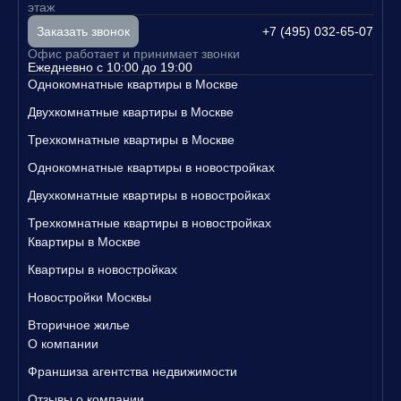
этажах, медицинский центр, школу и детский сад, а
этаж
ть квартиру в новостройке до 13 млн рублей и стать владельцем
также наземный многоуровневый паркинг.
своего уютного уголка в Москве.
+7 (495) 032-65-07
Заказать звонок
Свяжитесь с нами уже сегодня, чтобы узнать больше о наших п
Офис работает и принимает звонки
редложениях и записаться на просмотр квартир!
Ежедневно с 10:00 до 19:00
Однокомнатные квартиры в Москве
Двухкомнатные квартиры в Москве
Трехкомнатные квартиры в Москве
Однокомнатные квартиры в новостройках
Двухкомнатные квартиры в новостройках
Трехкомнатные квартиры в новостройках
Квартиры в Москве
Квартиры в новостройках
Новостройки Москвы
Вторичное жилье
О компании
Франшиза агентства недвижимости
Отзывы о компании