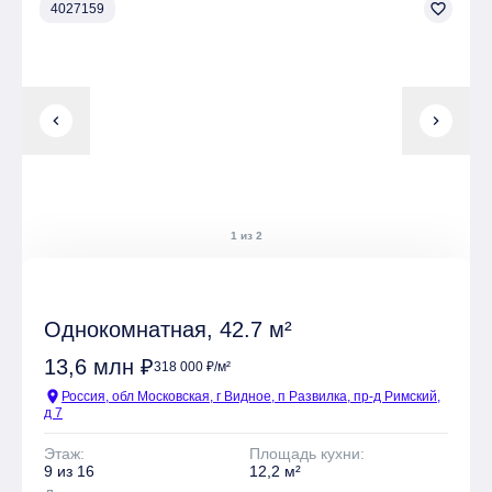
favorite_border
4027159
chevron_left
chevron_right
1 из 2
Однокомнатная, 42.7 м²
13,6 млн ₽
318 000 ₽/м²
location_on
Россия, обл Московская, г Видное, п Развилка, пр-д Римский,
д 7
Этаж:
Площадь кухни:
9 из 16
12,2 м²