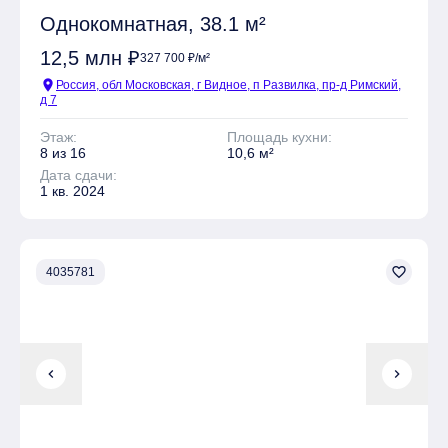
Однокомнатная, 38.1 м²
12,5 млн ₽
327 700 ₽/м²
location_on
Россия, обл Московская, г Видное, п Развилка, пр-д Римский,
д 7
Этаж:
Площадь кухни:
8 из 16
10,6 м²
Дата сдачи:
1 кв. 2024
favorite_border
4035781
chevron_left
chevron_right