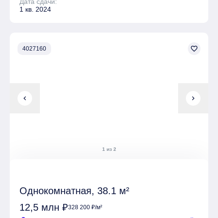
Дата сдачи:
1 кв. 2024
favorite_border
4027160
chevron_left
chevron_right
1 из 2
Однокомнатная, 38.1 м²
12,5 млн ₽
328 200 ₽/м²