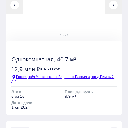
chevron_left
chevron_right
1 из 2
Однокомнатная, 40.7 м²
12,9 млн ₽
316 500 ₽/м²
location_on
Россия, обл Московская, г Видное, п Развилка, пр-д Римский,
д 7
Этаж:
Площадь кухни:
5 из 16
9,9 м²
Дата сдачи:
1 кв. 2024