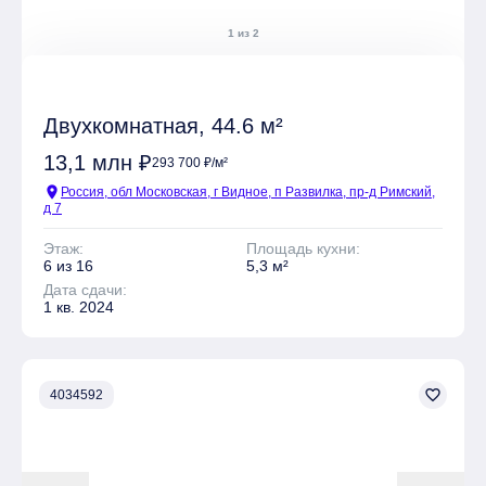
1 из 2
Двухкомнатная, 44.6 м²
13,1 млн ₽
293 700 ₽/м²
location_on
Россия, обл Московская, г Видное, п Развилка, пр-д Римский,
д 7
Этаж:
Площадь кухни:
6 из 16
5,3 м²
Дата сдачи:
1 кв. 2024
favorite_border
4034592