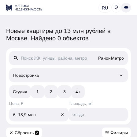
RU
Новые квартиры до 13 млн рублей в
Москве.
Найдено 0 объектов
search
Район
Метро
keyboard_arrow_down
Новостройка
Студия
1
2
3
4+
Цена, ₽
Площадь, м²
от
–
до
6
–
13,9 млн
close
Сбросить
Фильтры
close
tune
2