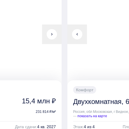
chevron_right
chevron_left
Комфорт
15,4 млн ₽
Двухкомнатная, 6
231 814 ₽/м²
Россия, обл Московская, г Видное
—
показать на карте
Дата сдачи:
4 кв. 2027
Этаж:
4 из 4
Пло