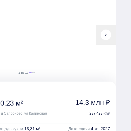
chevron_right
1 из 17
14,3 млн ₽
0.23 м²
, д Сапроново, ул Калиновая
237 423 ₽/м²
щадь кухни:
16,31 м²
Дата сдачи:
4 кв. 2027