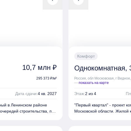
ми и местами для отдыха.
озеленением, игровыми площ
бя коммерческие помещения
Собственная инфраструктур
сад, а также наземный
на первых этажах, медицинск
многоуровневый паркинг.
Комфорт
10,7 млн ₽
Однокомнатная, 
295 373 ₽/м²
Россия, обл Московская, г Видное
—
показать на карте
Дата сдачи:
4 кв. 2027
Этаж:
2 из 4
Пл
нный в Ленинском районе
"Первый квартал" - проект 
очередей строительства, по
Московской области. Жилой 
жности в каждой. Дома
одному монолитно-кирпичном
закрытый внутренний двор.
имеют форму замкнутых прям
рированы панелями под
Фасады зданий отделаны кл