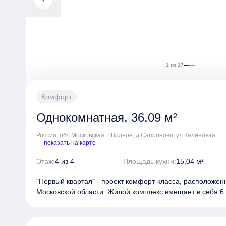
озеленением, игровыми площадками, спортивными зона
Собственная инфраструктура комплекса включает в се
на первых этажах, медицинский центр, школу и детский 
многоуровневый паркинг.
1 из 17
Комфорт
Однокомнатная, 36.09 м²
Россия, обл Московская, г Видное, д Сапроново, ул Калиновая
—
показать на карте
Этаж:
4 из 4
Площадь кухни:
15,04 м²
"Первый квартал" - проект комфорт-класса, расположе
Московской области. Жилой комплекс вмещает в себя 6 
одному монолитно-кирпичному корпусу переменной эта
имеют форму замкнутых прямоугольников, образующих 
Фасады зданий отделаны клинкерным кирпичом и деко