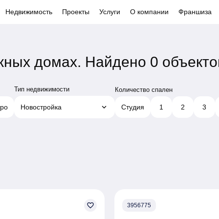
Недвижимость
Проекты
Услуги
О компании
Франшиза
жных домах.
Найдено 0 объекто
Тип недвижимости
Количество спален
keyboard_arrow_down
ро
Новостройка
Студия
1
2
3
favorite_border
3956775