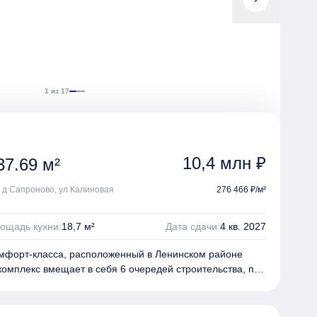
адками, спортивными зонами и местами для отдыха.
а комплекса включает в себя коммерческие помещения
ий центр, школу и детский сад, а также наземный
1 из 17
10,4 млн ₽
37.69 м²
, д Сапроново, ул Калиновая
276 466 ₽/м²
ощадь кухни:
18,7 м²
Дата сдачи:
4 кв. 2027
комфорт-класса, расположенный в Ленинском районе
комплекс вмещает в себя 6 очередей строительства, по
у корпусу переменной этажности в каждой. Дома
оугольников, образующих закрытый внутренний двор.
инкерным кирпичом и декорированы панелями под