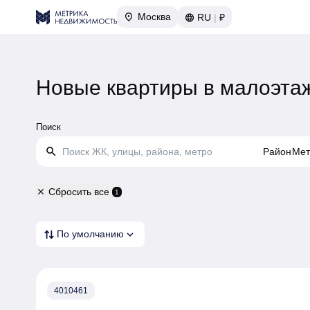
Москва
RU
|
₽
Новые квартиры в малоэта
Поиск
search
Район
Мет
Сбросить все
close
1
expand_more
По умолчанию
4010461