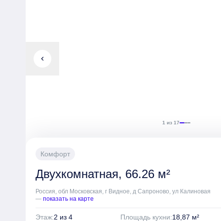
chevron_left
1 из 17
Комфорт
Двухкомнатная, 66.26 м²
Россия, обл Московская, г Видное, д Сапроново, ул Калиновая
—
показать на карте
Этаж:
2 из 4
Площадь кухни:
18,87 м²