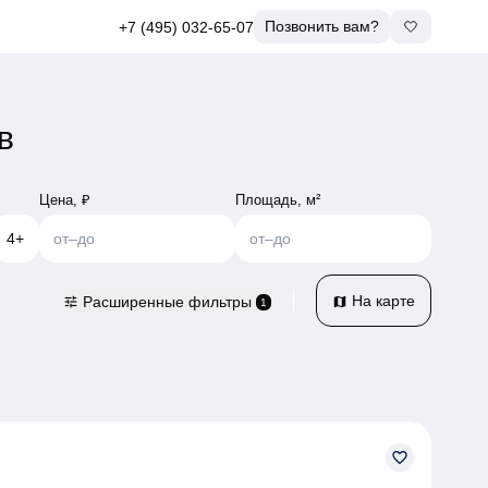
Позвонить вам?
+7 (495) 032-65-07
в
Цена, ₽
Площадь, м²
4+
от
–
до
от
–
до
На карте
Расширенные фильтры
tune
map
1
favorite_border