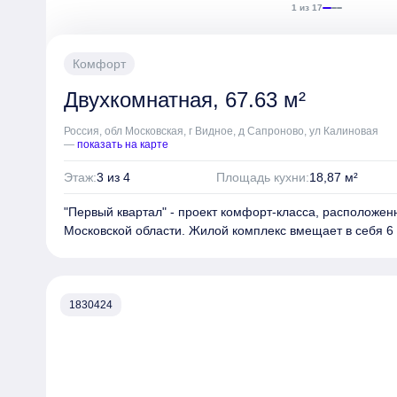
1 из 17
Комфорт
Двухкомнатная, 67.63 м²
Россия, обл Московская, г Видное, д Сапроново, ул Калиновая
—
показать на карте
Этаж:
3 из 4
Площадь кухни:
18,87 м²
"Первый квартал" - проект комфорт-класса, расположе
Московской области. Жилой комплекс вмещает в себя 6 
одному монолитно-кирпичному корпусу переменной эта
имеют форму замкнутых прямоугольников, образующих 
Фасады зданий отделаны клинкерным кирпичом и деко
дерево.
1830424
Входные группы в комплексе сквозные, выполнены в уро
большие и стеклянные. Интерьер лобби каждого из дом
картинами в минималистичном стиле.
Среди предлагаемых планировок - студии, одно-, двух-