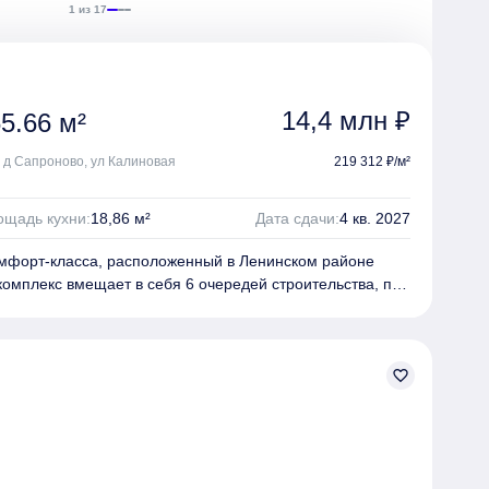
1 из 17
14,4 млн ₽
5.66 м²
, д Сапроново, ул Калиновая
219 312 ₽/м²
щадь кухни:
18,86 м²
Дата сдачи:
4 кв. 2027
комфорт-класса, расположенный в Ленинском районе
комплекс вмещает в себя 6 очередей строительства, по
у корпусу переменной этажности в каждой. Дома
оугольников, образующих закрытый внутренний двор.
инкерным кирпичом и декорированы панелями под
favorite_border
сквозные, выполнены в уровень с тротуаром, двери
рьер лобби каждого из домов уникален, стены украшены
м стиле.
ок - студии, одно-, двух- и трёхкомнатные квартиры