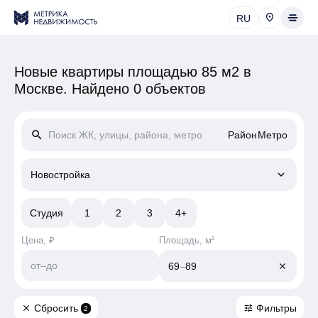
RU
Новые квартиры площадью 85 м2 в
Москве.
Найдено 0 объектов
search
Район
Метро
keyboard_arrow_down
Новостройка
Студия
1
2
3
4+
Цена, ₽
Площадь, м²
от
–
до
69
–
89
close
Сбросить
Фильтры
close
tune
2