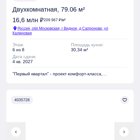
Двухкомнатная, 79.06 м²
16,6 млн ₽
209 967 ₽/м²
location_on
Россия, обл Московская, г Видное, д Сапроново, ул
Калиновая
Этаж:
Площадь кухни:
6 из 8
30,34 м²
Дата сдачи:
4 кв. 2027
"Первый квартал" - проект комфорт-класса,
расположенный в Ленинском районе Московской
области. Жилой комплекс вмещает в себя 6 очередей
строительства, по одному монолитно-кирпичному
корпусу переменной этажности в каждой. Дома имеют
favorite_border
4035728
форму замкнутых прямоугольников, образующих
закрытый внутренний двор.
Фасады зданий отделаны клинкерным кирпичом и
декорированы панелями под дерево.
chevron_left
chevron_right
Входные группы в комплексе сквозные, выполнены в
уровень с тротуаром, двери большие и стеклянные.