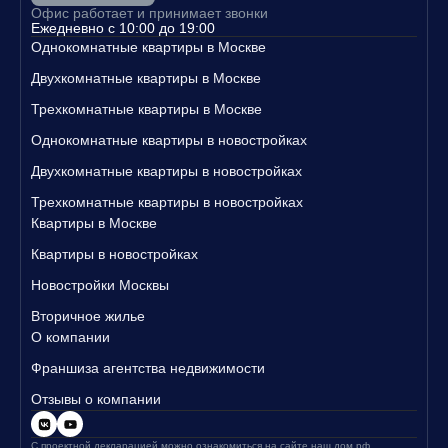
Свяжитесь с нами уже сегодня, чтобы узнать больше о наших п
Офис работает и принимает звонки
разнообразных деревьев, высаженных вдоль бульвара
редложениях и записаться на просмотр квартир!
Ежедневно с 10:00 до 19:00
защитят прогулочную зону "
Амбер Сити
" от городского
Однокомнатные квартиры в Москве
шума.
Двухкомнатные квартиры в Москве
Трехкомнатные квартиры в Москве
Однокомнатные квартиры в новостройках
Двухкомнатные квартиры в новостройках
Трехкомнатные квартиры в новостройках
Квартиры в Москве
Квартиры в новостройках
Новостройки Москвы
Вторичное жилье
О компании
Франшиза агентства недвижимости
Отзывы о компании
С проектной декларацией можно ознакомиться на сайте
наш.дом.рф