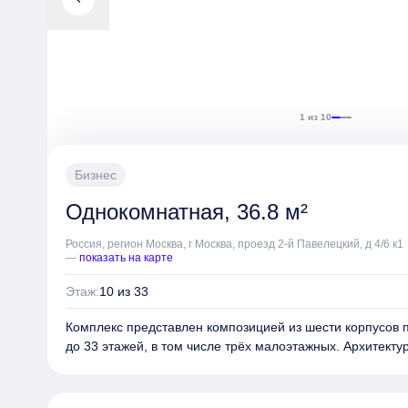
1 из 10
Бизнес
Однокомнатная, 36.8 м²
Россия, регион Москва, г Москва, проезд 2-й Павелецкий, д 4/6 к1
—
показать на карте
Этаж:
10 из 33
Комплекс представлен композицией из шести корпусов 
до 33 этажей, в том числе трёх малоэтажных. Архитект
известным бюро MAYAK Architects и сочетает строгие 
материалы, такие как анодированный алюминий и кирпи
зданий являются джамбо-окна высотой до 3150 мм, ко