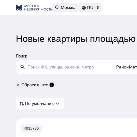
Москва
RU
|
₽
Новые квартиры площадью 
Поиск
search
Район
Мет
Сбросить все
close
2
expand_more
По умолчанию
4035786