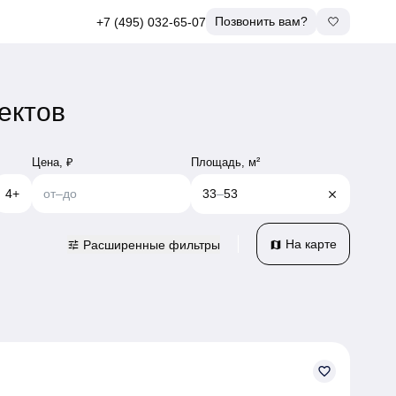
Позвонить вам?
+7 (495) 032-65-07
ектов
Площадь, м²
Цена, ₽
4+
от
–
до
33
–
53
close
На карте
Расширенные фильтры
tune
map
favorite_border