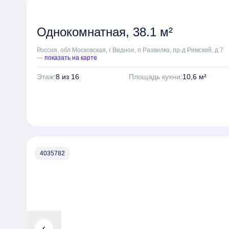
мест, оборудованный автосервисом, зарядными устройс
зоной разгрузки и велопарковками.
Однокомнатная, 38.1 м²
Россия, обл Московская, г Видное, п Развилка, пр-д Римский, д 7
—
показать на карте
Этаж:
8 из 16
Площадь кухни:
10,6 м²
4035782
chevron_left