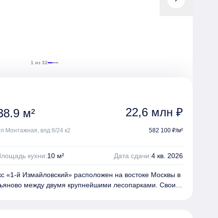
 на город. Обустроены детские и спортивные площадки.
ена городская зона с парком, площадкой для
марок, и образовательным детским центром.
1 из 32
22,6 млн ₽
8.9 м²
ул Монтажная, влд 8/24 к2
582 100 ₽/м²
лощадь кухни:
10 м²
Дата сдачи:
4 кв. 2026
 «1‑й Измайловский» расположен на востоке Москвы в
ьяново
между двумя крупнейшими лесопарками.
Своим
й Измайловский» обязан архитекторам бюро ASADOV и
раны из керамической плитки природных оттенков
е мотивы в паттерне шевронов и корзин кондиционеров