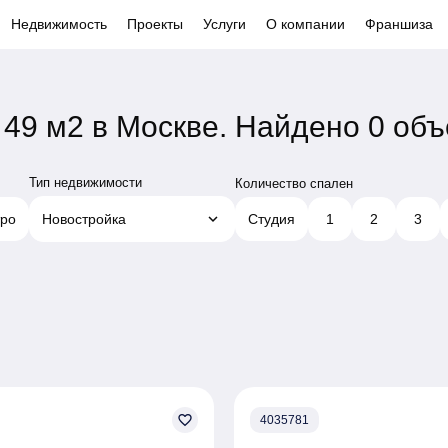
Недвижимость
Проекты
Услуги
О компании
Франшиза
49 м2 в Москве.
Найдено 0 объ
Тип недвижимости
Количество спален
keyboard_arrow_down
ро
Новостройка
Студия
1
2
3
favorite_border
4035781