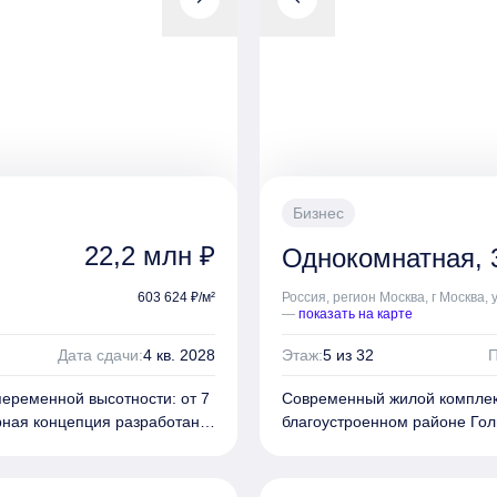
открывается панорамный вид
Вокруг комплекса благоустро
проведения фестивалей и яр
Бизнес
22,2 млн ₽
Однокомнатная, 3
603 624 ₽/м²
Россия, регион Москва, г Москва, 
—
показать на карте
Дата сдачи:
4 кв. 2028
Этаж:
5 из 32
П
переменной высотности: от 7
Современный жилой комплекс
урная концепция разработана
благоустроенном районе
Гол
формы и природные
выразительным обликом «1-
ч. Главной особенностью
«Крупный план». Фасады соб
торые создают ощущение
Kerama Marazzi. Бионически