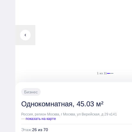
chevron_left
1 из 11
Бизнес
Однокомнатная, 45.03 м²
Россия, регион Москва, г Москва, ул Верейская, д 29 к141
—
показать на карте
Этаж:
26 из 70