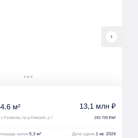
chevron_right
1 из 2
13,1 млн ₽
4.6 м²
 п Развилка, пр-д Римский, д 7
293 700 ₽/м²
лощадь кухни:
5,3 м²
Дата сдачи:
1 кв. 2024