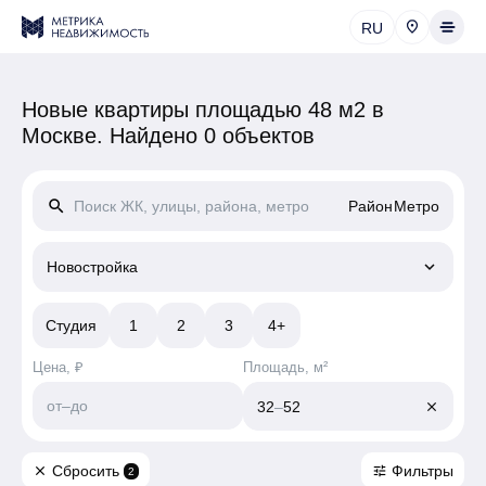
RU
Новые квартиры площадью 48 м2 в
Москве.
Найдено 0 объектов
search
Район
Метро
keyboard_arrow_down
Новостройка
Студия
1
2
3
4+
Цена, ₽
Площадь, м²
от
–
до
32
–
52
close
Сбросить
Фильтры
close
tune
2