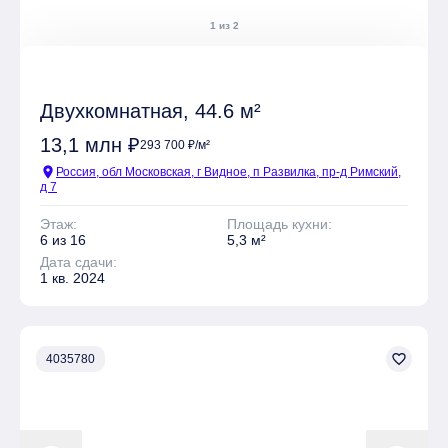
Резиденты смогут проводить время на свежем воздухе
1 из 2
благодаря благоустроенной территории, над которой
работали Григориос Гавалидис и команда GAFA. На
территории жилого квартала предусмотрено
строительство современной школы, дошкольных
Двухкомнатная, 44.6 м²
учреждений, ресторанов, фитнес-центра с бассейном,
открытых террас и кофеен, а также развивающего
13,1 млн ₽
293 700 ₽/м²
центра для детей и студии творчества. Внутреннее
location_on
Россия, обл Московская, г Видное, п Развилка, пр-д Римский,
пространство двора спроектировано как четыре
д 7
взаимосвязанные зоны, гармонично переходящие
одна в другую и объединенные системой уединенных
Этаж:
Площадь кухни:
тропинок. На территории двора размещены игровые
6 из 16
5,3 м²
пространства для детей разных возрастных групп,
Дата сдачи:
1 кв. 2024
спортивная площадка, зона релаксации, чайная
беседка, декоративный водоем с теневым навесом и
открытая площадка для мероприятий.
Для автовладельцев построят подземный
favorite_border
4035780
двухуровневый паркинг на 695 машино-мест,
оборудованный автосервисом, зарядными
устройствами для электромобилей, зоной разгрузки и
велопарковками.