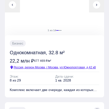
заполняют светом внутренние пространства. Проект
chevron_left
chevron_right
предлагает разнообразные планировки: от маленьких
однокомнатных студий площадью 28 м² до роскошных
пентхаусов с террасами и остеклением на три стороны
мера, достигающих 156 м². Высокие потолки и
большие окна создают атмосферу простора, а мастер-
1 из 14
спальни с французскими балконами добавляют
элегантности. Особые форматы квартир, такие как
двухуровневые и с террасами, подчеркнут
Бизнес
индивидуальность вашего жилья. Интерьер лобби
наполнен эстетикой горных пород — натуральные
Однокомнатная, 32.8 м²
природные оттенки и фактурность отделочных
22,2 млн ₽
677 469 ₽/м²
материалов создают в общественных пространствах
особую ауру спокойствия и безмятежности. В холлах
location_on
Россия, регион Москва, г Москва, ул Южнопортовая, д 42 к8
обустроены уютные гостиные, комфортные зоны
Этаж:
Дата сдачи:
ожидания, помещение для хранения колясок,
8 из 29
1 кв. 2028
лапомойка. Для занятий спортом оборудована фитнес-
комната. На подземном уровне находится паркинг на
Комплекс включает две очереди, каждая из которых
504 машино-места c возможностью установки
состоит из четырех башен, соединенных торговыми
электрозарядных станций.
галереями. Фасады имеют ступенчатую структуру и
отделаны бетонными плитами и клинкерным