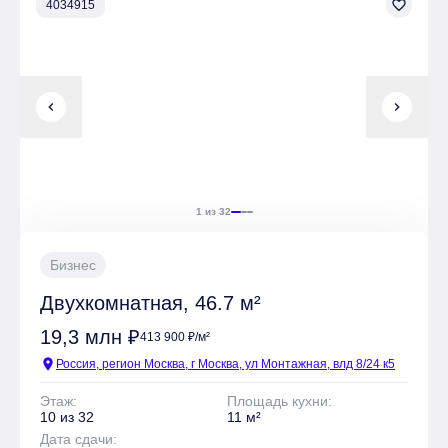
кирпичом. Архитектурное решение было создано
favorite_border
4034915
компанией «De Architekten Cie». В жилом комплексе
предложены различные планировки европейского
стандарта, на верхних этажах размещены пентхаусы.
Некоторые квартиры сдаются без отделки, другие — с
chevron_left
chevron_right
предчистовой отделкой. Высота потолков варьируется
от 3,1 до 4 метров, есть возможность объединения
квартир. Основным достоинством объекта являются
живописные виды на реку. Комплекс располагает
развитой инфраструктурой. Проект благоустройства
1 из 32
двора и набережной разработан бюро «West 8». На
закрытой территории имеются детские площадки для
различных возрастных групп, три зоны для воркаута,
Бизнес
баскетбольная площадка и зона для выгула собак.
Предусмотрен сад на крыше стилобата с выходом в
Двухкомнатная, 46.7 м²
двор. Вдоль набережной организованы прогулочные
19,3 млн ₽
413 900 ₽/м²
аллеи, а рядом с водой разбит сквер. На всей
территории установлены современные охранные
location_on
Россия, регион Москва, г Москва, ул Монтажная, влд 8/24 к5
системы, работает видеонаблюдение, а также имеется
Этаж:
Площадь кухни:
охраняемый подземный паркинг и кладовые для
10 из 32
11 м²
хранения.
Дата сдачи: