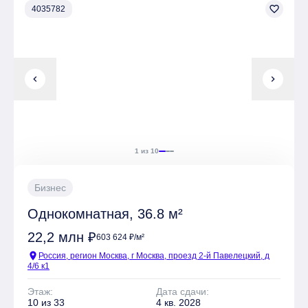
favorite_border
4035782
chevron_left
chevron_right
1 из 10
Бизнес
Однокомнатная, 36.8 м²
22,2 млн ₽
603 624 ₽/м²
location_on
Россия, регион Москва, г Москва, проезд 2-й Павелецкий, д
4/6 к1
Этаж:
Дата сдачи:
10 из 33
4 кв. 2028