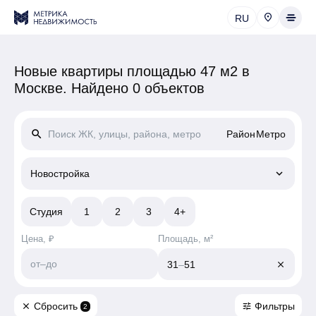
RU
Новые квартиры площадью 47 м2 в
Москве.
Найдено 0 объектов
search
Район
Метро
keyboard_arrow_down
Новостройка
Студия
1
2
3
4+
Цена, ₽
Площадь, м²
от
–
до
31
–
51
close
Сбросить
Фильтры
close
tune
2