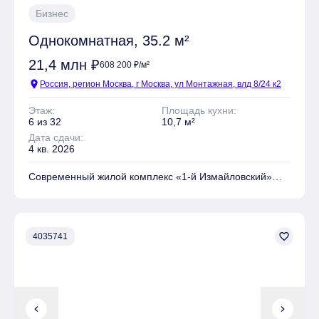
Бизнес
Однокомнатная, 35.2 м²
21,4 млн ₽
608 200 ₽/м²
location_on
Россия, регион Москва, г Москва, ул Монтажная, влд 8/24 к2
Этаж:
Площадь кухни:
6 из 32
10,7 м²
Дата сдачи:
4 кв. 2026
Современный жилой комплекс «1‑й Измайловский»
расположен на востоке Москвы в благоустроенном
районе
Гольяново
между двумя крупнейшими
лесопарками.
Своим выразительным обликом «1-й
Измайловский» обязан архитекторам бюро ASADOV и
favorite_border
4035741
«Крупный план». Фасады собраны из керамической
плитки природных оттенков Kerama Marazzi.
Бионические мотивы в паттерне шевронов и корзин
кондиционеров украшают верхние этажи комплекса.
chevron_left
chevron_right
Комплекс представляет собой 6 монолитных корпусов