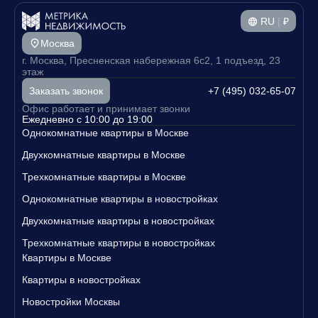
природные оттенки и фактурность отделочных
ты недвижимости отличаются хорошим качеством и удобством,
а разнообразие районов Москве даст возможность выбрать им
RU
|
₽
материалов создают в общественных пространствах
енно то место, где хочется жить.
особую ауру спокойствия и безмятежности. В холлах
Москва
обустроены уютные гостиные, комфортные зоны
Цены на квартиры начинаются от разумных сумм, что делает в
г. Москва, Пресненская набережная 6с2, 1 подъезд, 23
аш выбор еще более привлекательным. Не упустите шанс Купи
ожидания, помещение для хранения колясок,
этаж
ть квартиру в новостройке с общей площадью 43 м2 и стать вла
лапомойка. Для занятий спортом оборудована фитнес-
дельцем своего уютного уголка в Москве.
+7 (495) 032-65-07
Заказать звонок
комната. На подземном уровне находится паркинг на
Свяжитесь с нами уже сегодня, чтобы узнать больше о наших п
Офис работает и принимает звонки
504 машино-места c возможностью установки
редложениях и записаться на просмотр квартир!
Ежедневно с 10:00 до 19:00
электрозарядных станций.
Однокомнатные квартиры в Москве
Двухкомнатные квартиры в Москве
Трехкомнатные квартиры в Москве
Однокомнатные квартиры в новостройках
Двухкомнатные квартиры в новостройках
Трехкомнатные квартиры в новостройках
Квартиры в Москве
Квартиры в новостройках
Новостройки Москвы