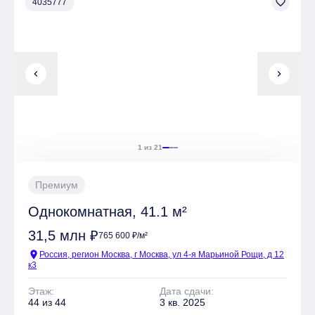
favorite_border
4035777
chevron_left
chevron_right
1 из 21
Премиум
Однокомнатная, 41.1 м²
31,5 млн ₽
765 600 ₽/м²
location_on
Россия, регион Москва, г Москва, ул 4-я Марьиной Рощи, д 12
к3
Этаж:
Дата сдачи:
44 из 44
3 кв. 2025