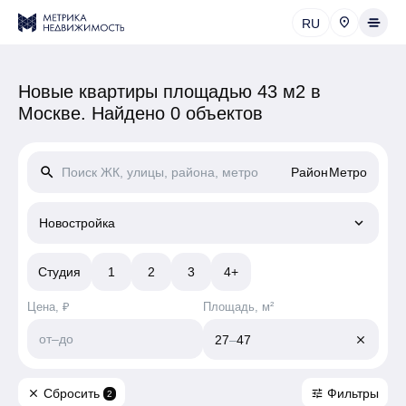
RU
Новые квартиры площадью 43 м2 в
Москве.
Найдено 0 объектов
search
Район
Метро
keyboard_arrow_down
Новостройка
Студия
1
2
3
4+
Цена, ₽
Площадь, м²
от
–
до
27
–
47
close
Сбросить
Фильтры
close
tune
2