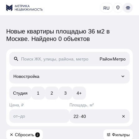
RU
Новые квартиры площадью 36 м2 в
Москве.
Найдено 0 объектов
search
Район
Метро
keyboard_arrow_down
Новостройка
Студия
1
2
3
4+
Цена, ₽
Площадь, м²
от
–
до
22
–
40
close
Сбросить
Фильтры
close
tune
2