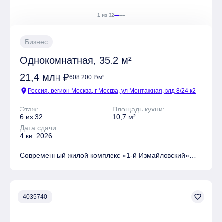
1 из 32
Бизнес
Однокомнатная, 35.2 м²
21,4 млн ₽
608 200 ₽/м²
location_on
Россия, регион Москва, г Москва, ул Монтажная, влд 8/24 к2
Этаж:
Площадь кухни:
6 из 32
10,7 м²
Дата сдачи:
4 кв. 2026
Современный жилой комплекс «1‑й Измайловский»
расположен на востоке Москвы в благоустроенном
районе
Гольяново
между двумя крупнейшими
лесопарками.
Своим выразительным обликом «1-й
Измайловский» обязан архитекторам бюро ASADOV и
favorite_border
4035740
«Крупный план». Фасады собраны из керамической
плитки природных оттенков Kerama Marazzi.