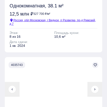
Однокомнатная, 38.1 м²
12,5 млн ₽
327 700 ₽/м²
location_on
Россия, обл Московская, г Видное, п Развилка, пр-д Римский,
д 7
Этаж:
Площадь кухни:
8 из 16
10,6 м²
Дата сдачи:
1 кв. 2024
favorite_border
4035743
chevron_left
chevron_right