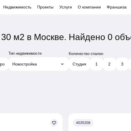
Недвижимость
Проекты
Услуги
О компании
Франшиза
30 м2 в Москве.
Найдено 0 объ
Тип недвижимости
Количество спален
keyboard_arrow_down
ро
Новостройка
Студия
1
2
3
favorite_border
4035208