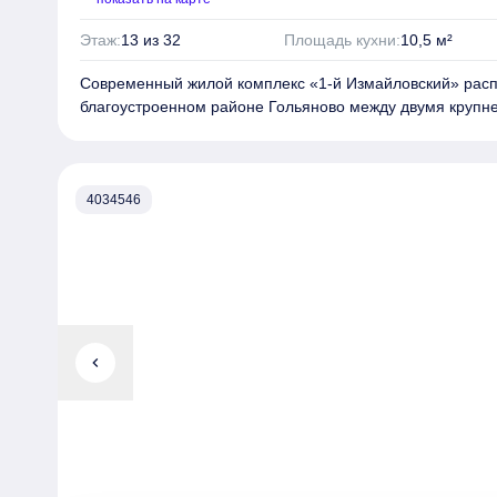
Этаж:
13 из 32
Площадь кухни:
10,5 м²
Современный жилой комплекс «1‑й Измайловский» расп
благоустроенном районе
Гольяново
между двумя крупн
выразительным обликом «1-й Измайловский» обязан а
«Крупный план». Фасады собраны из керамической плит
Kerama Marazzi. Бионические мотивы в паттерне шевро
украшают верхние этажи комплекса.
Комплекс представ
4034546
корпусов переменной этажности от 10 до 32 этажей.
Пре
квартир: от студий (около 19,8 м²) до четырёхкомнатных 
планировки евроформата с двумя окнами в зоне кухни-
гардеробные и помещения под постирочные.
Многие к
остекление, что открывает прекрасные виды на Москву,
корпусов и малоэтажной застройке вокруг. В базовую ко
система «Умная квартира» с управлением освещением и
chevron_left
датчиками протечки воды. Варианты отделки предлагаютс
предчистовой или чистовой отделкой. На территории ко
собственный парк с прогулочными маршрутами, беговы
дорожками, а также зонами для тихого отдыха, сенсорн
ландшафтная зона от бюро «Вьюга», здесь можно насл