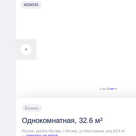
гостиные, мастер-спальни, террасы, эркеры, лоджии и
4034545
окнами, открывающими вид на парк и набережную Сход
Внутри зданий предусмотрены лобби с отделкой, внутр
переговорные комнаты, коворкинги, комфортные зоны о
лапомойки. Концепция благоустройства территории вкл
насаждений, извивающиеся дорожки и зоны для отдыха.
Внутренний двор закрыт для машин и оборудован систе
создает комфортную и безопасную атмосферу для жите
chevron_left
1 из 32
Бизнес
Однокомнатная, 32.6 м²
Россия, регион Москва, г Москва, ул Монтажная, влд 8/24 к4
—
показать на карте