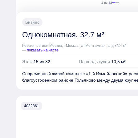
цветников, шелестом трав, текстурами покрытий и даже
1 из 32
плодов.
Спортивные зоны: для активного образа жизни
бульвар и променад, образующие кольцевую трассу для
для тенниса, стритбола, воркаута и лужайки для йоги, т
е
Бизнес
первых этажах корпусов разместятся продуктовые магаз
Однокомнатная, 32.7 м²
пекарни, аптеки, салоны красоты и цветочные магазины
располагается собственная школа на 250 мест и детский
Россия, регион Москва, г Москва, ул Монтажная, влд 8/24 к4
Для жителей и их гостей предусмотрены: подземный па
—
показать на карте
прямым доступом с любого этажа, гостевые парковки и 
среда. В пешей доступности находятся три линии метро
Этаж:
15 из 32
Площадь кухни:
10,5 м²
«Щёлковская» и МЦК «Локомотив». Для автомобилисто
выезд на Щёлковское шоссе и СВХ.
Современный жилой комплекс «1‑й Измайловский» расп
благоустроенном районе
Гольяново
между двумя крупн
выразительным обликом «1-й Измайловский» обязан а
«Крупный план». Фасады собраны из керамической плит
Kerama Marazzi. Бионические мотивы в паттерне шевро
украшают верхние этажи комплекса.
Комплекс представ
4032861
корпусов переменной этажности от 10 до 32 этажей.
Пре
квартир: от студий (около 19,8 м²) до четырёхкомнатных 
планировки евроформата с двумя окнами в зоне кухни-
гардеробные и помещения под постирочные.
Многие к