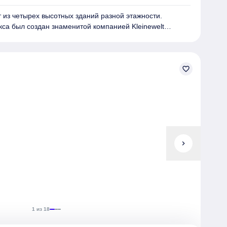
 из четырех высотных зданий разной этажности.
кса был создан знаменитой компанией Kleinewelt
даний отличается оригинальным дизайнерским подходом,
едь, сталь, стекло и алюминий.
нообразные планировки: от квартир-студий до
х апартаментов и пентхаусов, которые при желании
favorite_border
квартирах увеличенная площадь окон, а высота
ет два метра. Квартиры предлагаются с подготовкой
та потолков варьируется в пределах от 3 до 6 метров.
эксклюзивный дизайн вестибюлей.
ории разработан архитектурным бюро WEST8. На
оложены коммерческие помещения. Комплекс имеет
о дворах обустроены зоны отдыха с фонтанами, уютными
chevron_right
йками, а также проведено комплексное озеленение.
рено 114 помещений для хранения вещей в подземной
редственно на этажах. Для владельцев автомобилей
арковка, рассчитанная на 662 машино-места.
1 из 18