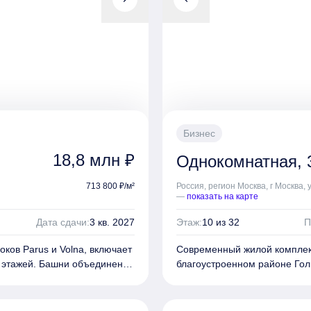
комплексное озеленение.
На территории комплекса так
анения вещей в подземной
кафе, магазины, студия йоги
владельцев автомобилей
662 машино-места.
Бизнес
18,8 млн ₽
Однокомнатная, 3
713 800 ₽/м²
Россия, регион Москва, г Москва, 
—
показать на карте
Дата сдачи:
3 кв. 2027
Этаж:
10 из 32
П
ков Parus и Volna, включает
Современный жилой комплекс
8 этажей. Башни объединены
благоустроенном районе
Гол
выразительным обликом «1-
ровочные решения — от
«Крупный план». Фасады соб
обенностей квартир — кухни-
Kerama Marazzi. Бионически