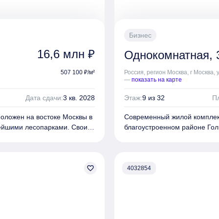
 вкусом съедобных ягод и
цветников, шелестом трав, т
 предусмотрены собственный
плодов.
Спортивные зоны: д
 пробежек, а также площадки
бульвар и променад, образу
матические дворы. На
для тенниса, стритбола, ворк
Бизнес
ины, кафе, рестораны,
первых этажах корпусов раз
16,6 млн ₽
Однокомнатная, 3
. На территории комплекса
пекарни, аптеки, салоны кра
 сад на 125 мест.
располагается собственная ш
507 100 ₽/м²
Россия, регион Москва, г Москва, 
ркинг на 386 машино-мест с
Для жителей и их гостей пр
—
показать на карте
велопарковки, б
езбарьерная
прямым доступом с любого эт
: станции «Черкизовская»,
среда. В пешей доступности 
Дата сдачи:
3 кв. 2028
Этаж:
9 из 32
П
в предусмотрен удобный
«Щёлковская» и МЦК «Локом
выезд на Щёлковское шоссе 
оложен на востоке Москвы в
Современный жилой комплекс
ейшими лесопарками.
Своим
благоустроенном районе
Гол
рхитекторам бюро ASADOV и
выразительным обликом «1-
ки природных оттенков
«Крупный план». Фасады соб
нов и корзин кондиционеров
Kerama Marazzi. Бионически
ляет собой 6 монолитных
favorite_border
украшают верхние этажи ком
4032854
дставлены разные форматы
корпусов переменной этажнос
(до 105,3 м²). Есть
квартир: от студий (около 19
гостиной, ниши под шкафы,
планировки евроформата с д
вартиры имеют панорамное
гардеробные и помещения п