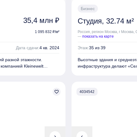
 пробежек, а также площадки
матические дворы. На
Бизнес
ины, кафе, рестораны,
35,4 млн ₽
Студия, 32.74 м²
. На территории комплекса
 сад на 125 мест.
1 095 832 ₽/м²
Россия, регион Москва, г Москва,
ркинг на 386 машино-мест с
—
показать на карте
велопарковки, б
езбарьерная
: станции «Черкизовская»,
Дата сдачи:
4 кв. 2024
Этаж:
35 из 39
в предусмотрен удобный
ий разной этажности.
Высотные здания и среднеэт
компанией Kleinewelt
инфраструктура делают «Сел
ным дизайнерским подходом,
вариантов в Москве.
ний.
Комплекс включает 11 зданий
квартир-студий до
голландским архитектурным 
ов, которые при желании
favorite_border
русских художников и путеш
4034542
адь окон, а высота
голландском стиле, а общие
редлагаются с подготовкой
высококачественных материа
пределах от 3 до 6 метров.
В проекте представлены студ
бюлей.
варьируется от 24 до 105 к
урным бюро WEST8. На
выделяются квартиры с осте
ещения. Комплекс имеет
Для жителей предусмотрены 
отдыха с фонтанами, уютными
chevron_right
площадки, а также зоны для о
chevron_left