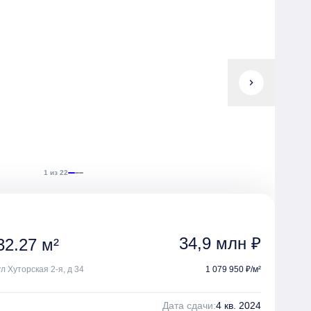
chevron_right
1 из 22
34,9 млн ₽
32.27 м²
ул Хуторская 2-я, д 34
1 079 950 ₽/м²
Дата сдачи:
4 кв. 2024