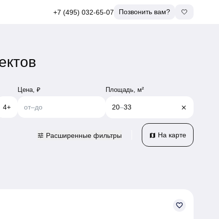
Позвонить вам?
+7 (495) 032-65-07
ектов
Площадь, м²
Цена, ₽
4+
от
–
до
20
–
33
close
На карте
Расширенные фильтры
tune
map
favorite_border