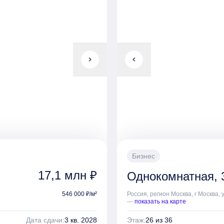
chevron_right
chevron_left
Бизнес
17,1 млн ₽
Однокомнатная, 
546 000 ₽/м²
Россия, регион Москва, г Москва, 
—
показать на карте
Дата сдачи:
3 кв. 2028
Этаж:
26 из 36