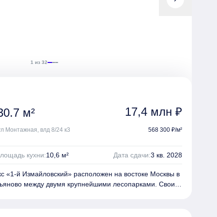
же будут расположены школа и детский сад, а также
 и фитнес-центр.
1 из 32
17,4 млн ₽
0.7 м²
ул Монтажная, влд 8/24 к3
568 300 ₽/м²
лощадь кухни:
10,6 м²
Дата сдачи:
3 кв. 2028
 «1‑й Измайловский» расположен на востоке Москвы в
ьяново
между двумя крупнейшими лесопарками.
Своим
й Измайловский» обязан архитекторам бюро ASADOV и
раны из керамической плитки природных оттенков
е мотивы в паттерне шевронов и корзин кондиционеров