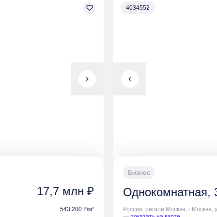
 балконы с панорамными
favorite_border
украшают верхние этажи ком
4034552
ненского канала.
корпусов переменной этажнос
и которых располагаются
квартир: от студий (около 19
жидания, колясочные и
планировки евроформата с д
ючает множество зеленых
гардеробные и помещения п
остекление, что открывает п
мой видеонаблюдения, что
корпусов и малоэтажной заст
лей.
chevron_right
система «Умная квартира» с
chevron_left
датчиками протечки воды. Ва
предчистовой или чистовой о
собственный парк с прогул
дорожками, а также зонами д
ландшафтная зона от бюро 
цветников, шелестом трав, т
плодов.
Спортивные зоны: д
бульвар и променад, образу
для тенниса, стритбола, ворк
Бизнес
первых этажах корпусов раз
17,7 млн ₽
Однокомнатная, 3
пекарни, аптеки, салоны кра
располагается собственная ш
543 200 ₽/м²
Россия, регион Москва, г Москва, 
Для жителей и их гостей пр
—
показать на карте