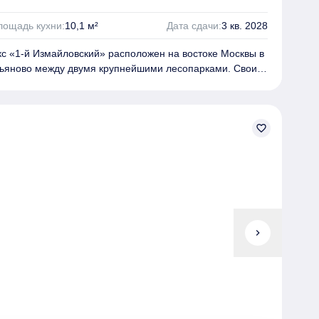
ажа, гостевые парковки и велопарковки, б
езбарьерная
находятся три линии метро: станции «Черкизовская»,
лощадь кухни:
10,1 м²
Дата сдачи:
3 кв. 2028
отив». Для автомобилистов предусмотрен удобный
и СВХ.
 «1‑й Измайловский» расположен на востоке Москвы в
ьяново
между двумя крупнейшими лесопарками.
Своим
й Измайловский» обязан архитекторам бюро ASADOV и
раны из керамической плитки природных оттенков
е мотивы в паттерне шевронов и корзин кондиционеров
плекса.
Комплекс представляет собой 6 монолитных
favorite_border
ти от 10 до 32 этажей.
Представлены разные форматы
,8 м²) до четырёхкомнатных (до 105,3 м²). Есть
вумя окнами в зоне кухни-гостиной, ниши под шкафы,
од постирочные.
Многие квартиры имеют панорамное
рекрасные виды на Москву, благодаря разной этажности
ройке вокруг. В базовую комплектацию квартир входит
 управлением освещением и розетками, а также
chevron_right
рианты отделки предлагаются: без отделки, с
тделкой. На территории комплекса располагается:
очными маршрутами, беговыми и велосипедными
ля тихого отдыха, сенсорный сад-уникальная
«Вьюга», здесь можно насладиться ароматами