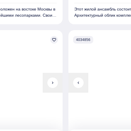
оложен на востоке Москвы в
Этот жилой ансамбль состоит
ейшими лесопарками.
Своим
Архитектурный облик компле
рхитекторам бюро ASADOV и
Architekten. Внешний вид з
ки природных оттенков
где гармонично сочетаются м
нов и корзин кондиционеров
В проекте представлены раз
ляет собой 6 монолитных
favorite_border
просторных четырехкомнатны
4034856
дставлены разные форматы
можно объединить. Во всех 
(до 105,3 м²). Есть
панорамных проемов превыша
гостиной, ниши под шкафы,
под чистовую отделку, а высо
вартиры имеют панорамное
Во всех корпусах выполнен 
 благодаря разной этажности
Ландшафтный дизайн террит
мплектацию квартир входит
первых этажах зданий расп
 розетками, а также
chevron_right
закрытую территорию, где в
chevron_left
я: без отделки, с
беседками и удобными скаме
мплекса располагается:
В "Symphony 34" предусмот
ми и велосипедными
части и 540 кладовых непос
ый сад-уникальная
спроектирована подземная п
адиться ароматами
 вкусом съедобных ягод и
 предусмотрены собственный