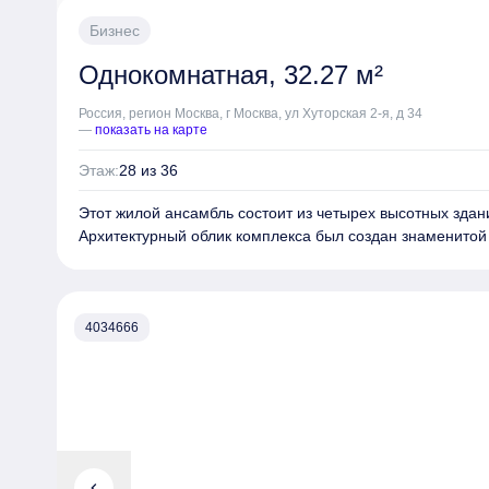
бульвар и променад, образующие кольцевую трассу для
для тенниса, стритбола, воркаута и лужайки для йоги, т
е
Бизнес
первых этажах корпусов разместятся продуктовые магаз
Однокомнатная, 32.27 м²
пекарни, аптеки, салоны красоты и цветочные магазины
располагается собственная школа на 250 мест и детский
Россия, регион Москва, г Москва, ул Хуторская 2-я, д 34
Для жителей и их гостей предусмотрены: подземный па
—
показать на карте
прямым доступом с любого этажа, гостевые парковки и 
среда. В пешей доступности находятся три линии метро
Этаж:
28 из 36
«Щёлковская» и МЦК «Локомотив». Для автомобилисто
выезд на Щёлковское шоссе и СВХ.
Этот жилой ансамбль состоит из четырех высотных здан
Архитектурный облик комплекса был создан знаменитой 
Architekten. Внешний вид зданий отличается оригиналь
где гармонично сочетаются медь, сталь, стекло и алюми
В проекте представлены разнообразные планировки: от 
просторных четырехкомнатных апартаментов и пентхаус
4034666
можно объединить. Во всех квартирах увеличенная площ
панорамных проемов превышает два метра. Квартиры п
под чистовую отделку, а высота потолков варьируется в 
Во всех корпусах выполнен эксклюзивный дизайн вести
Ландшафтный дизайн территории разработан архитект
первых этажах зданий расположены коммерческие пом
закрытую территорию, где во дворах обустроены зоны 
chevron_left