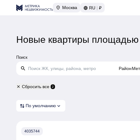
Москва
RU
|
₽
Новые квартиры площадью 
Поиск
search
Район
Мет
Сбросить все
close
2
expand_more
По умолчанию
4035744