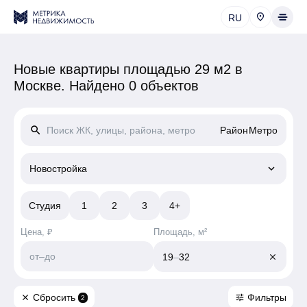
RU
Новые квартиры площадью 29 м2 в
Москве.
Найдено 0 объектов
search
Район
Метро
keyboard_arrow_down
Новостройка
Студия
1
2
3
4+
Цена, ₽
Площадь, м²
от
–
до
19
–
32
close
Сбросить
Фильтры
close
tune
2