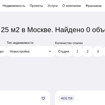
Недвижимость
Проекты
Услуги
О компании
Франшиза
25 м2 в Москве.
Найдено 0 объ
Тип недвижимости
Количество спален
keyboard_arrow_down
ро
Новостройка
Студия
1
2
3
favorite_border
4031759