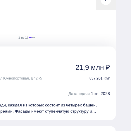
1 из 13
21,9 млн ₽
 ул Южнопортовая, д 42 к5
837 201 ₽/м²
Дата сдачи:
1 кв. 2028
ди, каждая из которых состоит из четырех башен,
реями. Фасады имеют ступенчатую структуру и
и и клинкерным кирпичом. Архитектурное решение
 Architekten Cie». В жилом комплексе предложены
ейского стандарта, на верхних этажах размещены