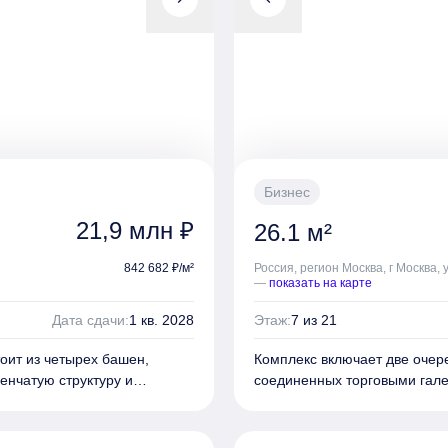
Бизнес
21,9 млн ₽
26.1 м²
842 682 ₽/м²
Россия, регион Москва, г Москва,
—
показать на карте
Дата сдачи:
1 кв. 2028
Этаж:
7 из 21
тоит из четырех башен,
Комплекс включает две очере
енчатую структуру и
соединенных торговыми гале
Архитектурное решение
отделаны бетонными плитам
м комплексе предложены
было создано компанией «De
хних этажах размещены
различные планировки европ