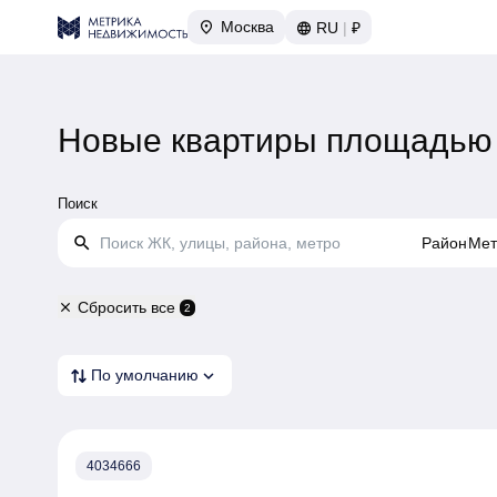
Москва
RU
|
₽
Новые квартиры площадью 
Поиск
search
Район
Мет
Сбросить все
close
2
expand_more
По умолчанию
4034666