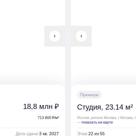
chevron_right
chevron_left
Премиум
18,8 млн ₽
Студия, 23.14 м²
713 800 ₽/м²
Россия, регион Москва, г Москва,
—
показать на карте
Дата сдачи:
3 кв. 2027
Этаж:
22 из 55