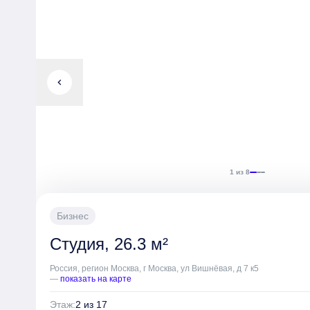
chevron_left
1 из 8
Бизнес
Студия, 26.3 м²
Россия, регион Москва, г Москва, ул Вишнёвая, д 7 к5
—
показать на карте
Этаж:
2 из 17