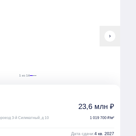
chevron_right
1 из 14
23,6 млн ₽
 проезд 3-й Силикатный, д 10
1 019 700 ₽/м²
Дата сдачи:
4 кв. 2027