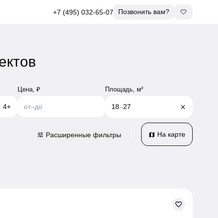
Позвонить вам?
+7 (495) 032-65-07
ектов
Площадь, м²
Цена, ₽
4+
от
–
до
18
–
27
close
На карте
Расширенные фильтры
tune
map
favorite_border