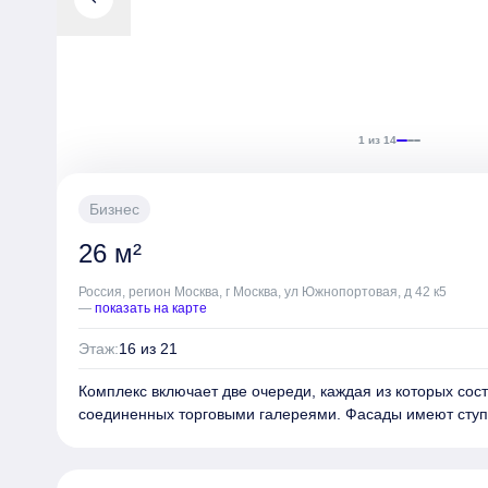
1 из 14
Бизнес
26 м²
Россия, регион Москва, г Москва, ул Южнопортовая, д 42 к5
—
показать на карте
Этаж:
16 из 21
Комплекс включает две очереди, каждая из которых сос
соединенных торговыми галереями. Фасады имеют ступ
отделаны бетонными плитами и клинкерным кирпичом. 
было создано компанией «De Architekten Cie». В жило
различные планировки европейского стандарта, на вер