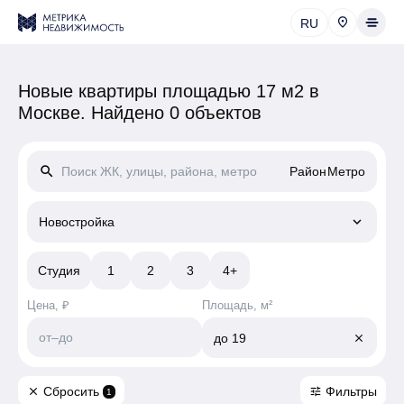
RU
Новые квартиры площадью 17 м2 в
Москве.
Найдено 0 объектов
search
Район
Метро
keyboard_arrow_down
Новостройка
Студия
1
2
3
4+
Цена, ₽
Площадь, м²
от
–
до
до
19
close
Сбросить
Фильтры
close
tune
1