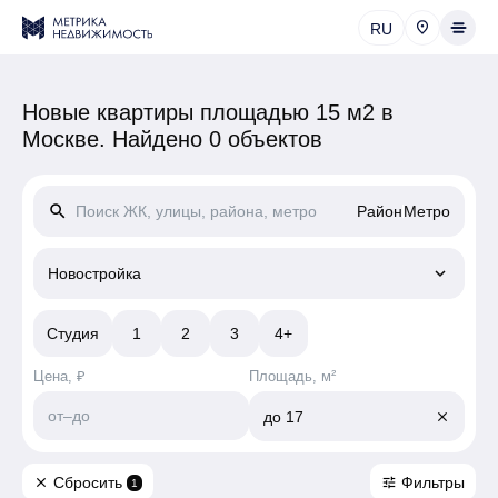
RU
Новые квартиры площадью 15 м2 в
Москве.
Найдено 0 объектов
search
Район
Метро
keyboard_arrow_down
Новостройка
Студия
1
2
3
4+
Цена, ₽
Площадь, м²
от
–
до
до
17
close
Сбросить
Фильтры
close
tune
1