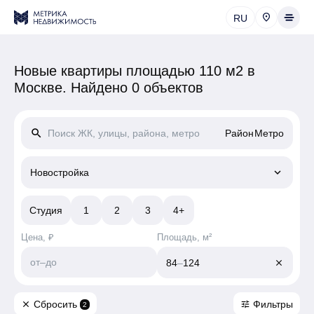
RU
Новые квартиры площадью 110 м2 в
Москве.
Найдено 0 объектов
search
Район
Метро
keyboard_arrow_down
Новостройка
Студия
1
2
3
4+
Цена, ₽
Площадь, м²
от
–
до
84
–
124
close
Сбросить
Фильтры
close
tune
2