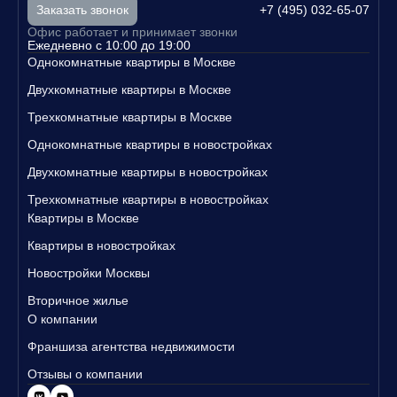
предусмотрено несколько типов машино-мест:
адельцем своего уютного уголка в Москве.
+7 (495) 032-65-07
Заказать звонок
стандартные, семейные, для мотоциклов. Чтобы
Свяжитесь с нами уже сегодня, чтобы узнать больше о наших п
Офис работает и принимает звонки
пространство было более функциональным,
редложениях и записаться на просмотр квартир!
Ежедневно с 10:00 до 19:00
спроектированы пункт подкачки колёс и зарядные
Однокомнатные квартиры в Москве
станции для электрокаров.
Двухкомнатные квартиры в Москве
Трехкомнатные квартиры в Москве
Однокомнатные квартиры в новостройках
Двухкомнатные квартиры в новостройках
Трехкомнатные квартиры в новостройках
Квартиры в Москве
Квартиры в новостройках
Новостройки Москвы
Вторичное жилье
О компании
Франшиза агентства недвижимости
Отзывы о компании