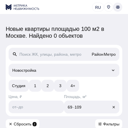
RU
Новые квартиры площадью 100 м2 в
Москве.
Найдено 0 объектов
search
Район
Метро
keyboard_arrow_down
Новостройка
Студия
1
2
3
4+
Цена, ₽
Площадь, м²
от
–
до
69
–
109
close
Сбросить
Фильтры
close
tune
2