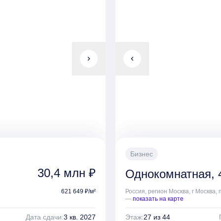
chevron_right
chevron_left
Бизнес
30,4 млн ₽
Однокомнатная, 4
621 649 ₽/м²
Россия, регион Москва, г Москва,
—
показать на карте
Дата сдачи:
3 кв. 2027
Этаж:
27 из 44