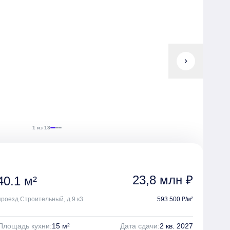
chevron_right
1 из 13
23,8 млн ₽
0.1 м²
 проезд Строительный, д 9 к3
593 500 ₽/м²
Площадь кухни:
15 м²
Дата сдачи:
2 кв. 2027