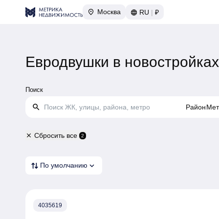
Москва
RU
|
₽
Евродвушки в новостройка
Поиск
search
Район
Мет
Сбросить все
close
2
expand_more
По умолчанию
4035619