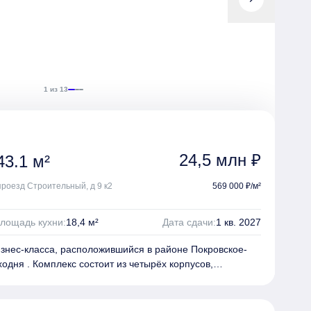
квартиры с окнами в пол.
отрен подземный паркинг на 500 машино-мест, который
и для автомобилистов и служит вторым входом в дом. В
ркингом расположены колясочные и велосипедные,
оставался свободным, а также индивидуальные
1 из 13
24,5 млн ₽
3.1 м²
 проезд Строительный, д 9 к2
569 000 ₽/м²
лощадь кухни:
18,4 м²
Дата сдачи:
1 кв. 2027
изнес-класса, расположившийся в районе Покровское-
одня . Комплекс состоит из четырёх корпусов,
й высоты – от 12 до 44 этажей. Корпуса разделены на
 до 44 этажей. Семь высотных башен-доминант делают
им и обеспечивают своим жителям панорамные виды на