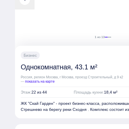
отдельным входом, видовые квартиры с окнами в пол.
Для автовладельцев предусмотрен подземный паркинг н
устроен как лаконичное лобби для автомобилистов и сл
цокольном этаже рядом с паркингом расположены коля
чтобы подъезд дома всегда оставался свободным, а та
кладовые.
1 из 13
Бизнес
Однокомнатная, 43.1 м²
Россия, регион Москва, г Москва, проезд Строительный, д 9 к2
—
показать на карте
Этаж:
22 из 44
Площадь кухни:
18,4 м²
ЖК "Скай Гарден" - проект бизнес-класса, расположивш
Стрешнево на берегу реки Сходня . Комплекс состоит из
разделенных на секции разной высоты – от 12 до 44 эт
секции разной высоты от 12 до 44 этажей. Семь высот
образ комплекса нью-йоркским и обеспечивают своим 