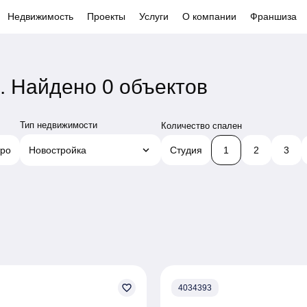
Недвижимость
Проекты
Услуги
О компании
Франшиза
х.
Найдено 0 объектов
Тип недвижимости
Количество спален
keyboard_arrow_down
ро
Новостройка
Студия
1
2
3
favorite_border
4034393