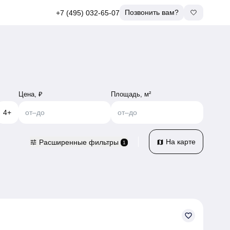
Позвонить вам?
+7 (495) 032-65-07
Цена, ₽
Площадь, м²
4+
от
–
до
от
–
до
На карте
Расширенные фильтры
tune
map
1
favorite_border