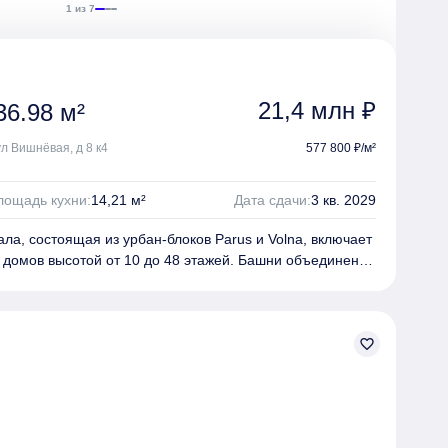
1 из 7
21,4 млн ₽
36.98 м²
ул Вишнёвая, д 8 к4
577 800 ₽/м²
лощадь кухни:
14,21 м²
Дата сдачи:
3 кв. 2029
ла, состоящая из урбан-блоков Parus и Volna, включает
 домов высотой от 10 до 48 этажей. Башни объединены
формируя закрытый дворик.
гает разнообразные планировочные решения — от
атных квартир. В числе особенностей квартир — кухни-
террасы, эркеры, лоджии и балконы с панорамными
favorite_border
а парк и набережную Сходненского канала.
ы лобби с отделкой, внутри которых располагаются
ркинги, комфортные зоны ожидания, колясочные и
устройства территории включает множество зеленых