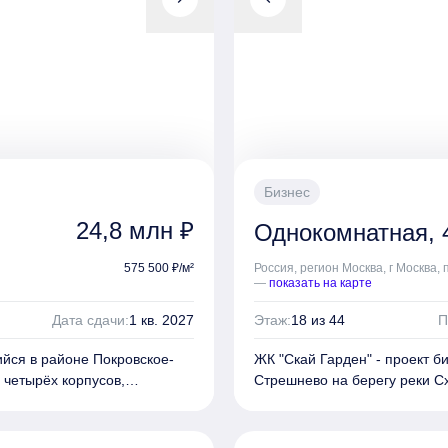
отдельным входом, видовые 
а 500 машино-мест, который
Для автовладельцев предусм
ужит вторым входом в дом. В
устроен как лаконичное лобб
сочные и велосипедные,
цокольном этаже рядом с па
кже индивидуальные
чтобы подъезд дома всегда 
кладовые.
Бизнес
24,8 млн ₽
Однокомнатная, 4
575 500 ₽/м²
Россия, регион Москва, г Москва,
—
показать на карте
Дата сдачи:
1 кв. 2027
Этаж:
18 из 44
П
ийся в районе Покровское-
ЖК "Скай Гарден" - проект б
 четырёх корпусов,
Стрешнево на берегу реки Сх
ажей. Корпуса разделены на
разделенных на секции разно
ных башен-доминант делают
секции разной высоты от 12
жителям панорамные виды на
образ комплекса нью-йоркск