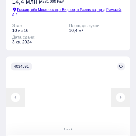
14,4 млн ₽
281 000 ₽/м²
location_on
Россия, обл Московская, г Видное, п Развилка, пр-д Римский,
д 7
Этаж:
Площадь кухни:
10 из 16
10,4 м²
Дата сдачи:
3 кв. 2024
favorite_border
4034591
chevron_left
chevron_right
1 из 2