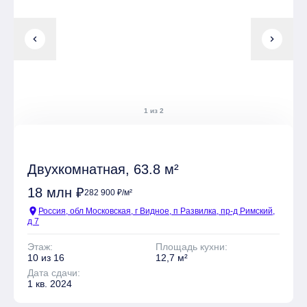
chevron_left
chevron_right
1 из 2
Двухкомнатная, 63.8 м²
18 млн ₽
282 900 ₽/м²
location_on
Россия, обл Московская, г Видное, п Развилка, пр-д Римский,
д 7
Этаж:
Площадь кухни:
10 из 16
12,7 м²
Дата сдачи:
1 кв. 2024