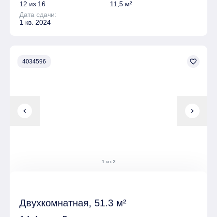
12 из 16
11,5 м²
Дата сдачи:
1 кв. 2024
favorite_border
4034596
chevron_left
chevron_right
1 из 2
Двухкомнатная, 51.3 м²