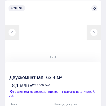
favorite_border
4034594
chevron_left
chevron_right
1 из 2
Двухкомнатная, 63.4 м²
18,1 млн ₽
285 000 ₽/м²
location_on
Россия, обл Московская, г Видное, п Развилка, пр-д Римский,
д 7
Этаж:
Площадь кухни: