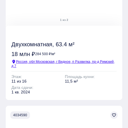
1 из 2
Двухкомнатная, 63.4 м²
18 млн ₽
284 500 ₽/м²
location_on
Россия, обл Московская, г Видное, п Развилка, пр-д Римский,
д 7
Этаж:
Площадь кухни:
11 из 16
11,5 м²
Дата сдачи:
1 кв. 2024
favorite_border
4034590