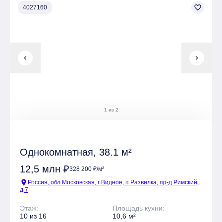
favorite_border
4027160
chevron_left
chevron_right
1 из 2
Однокомнатная, 38.1 м²
12,5 млн ₽
328 200 ₽/м²
location_on
Россия, обл Московская, г Видное, п Развилка, пр-д Римский,
д 7
Этаж:
Площадь кухни:
10 из 16
10,6 м²