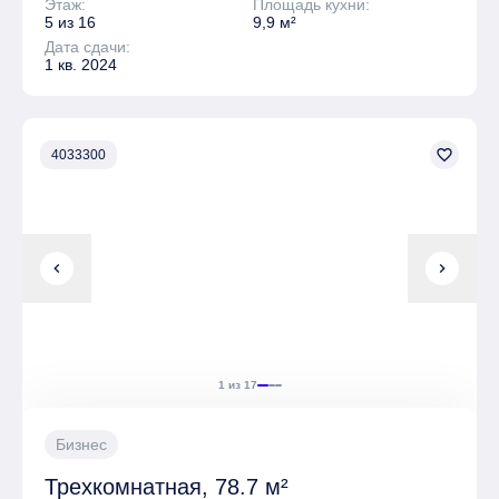
Этаж:
Площадь кухни:
5 из 16
9,9 м²
Дата сдачи:
1 кв. 2024
favorite_border
4033300
chevron_left
chevron_right
1 из 17
Бизнес
Трехкомнатная, 78.7 м²