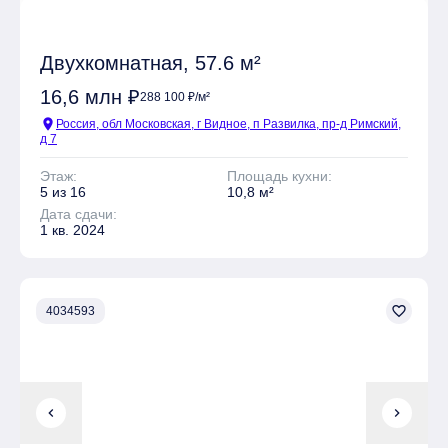
Двухкомнатная, 57.6 м²
16,6 млн ₽
288 100 ₽/м²
location_on
Россия, обл Московская, г Видное, п Развилка, пр-д Римский,
д 7
Этаж:
Площадь кухни:
5 из 16
10,8 м²
Дата сдачи:
1 кв. 2024
favorite_border
4034593
chevron_left
chevron_right