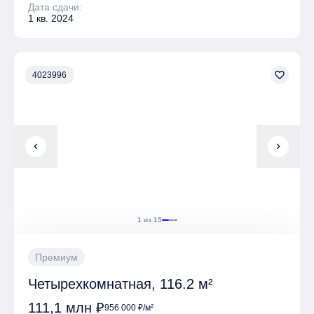
Дата сдачи:
1 кв. 2024
favorite_border
4023996
chevron_left
chevron_right
1 из 15
Премиум
Четырехкомнатная, 116.2 м²
111,1 млн ₽
956 000 ₽/м²