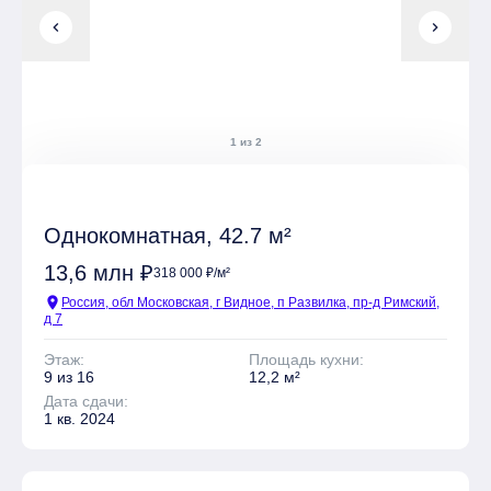
chevron_left
chevron_right
1 из 2
Однокомнатная, 42.7 м²
13,6 млн ₽
318 000 ₽/м²
location_on
Россия, обл Московская, г Видное, п Развилка, пр-д Римский,
д 7
Этаж:
Площадь кухни:
9 из 16
12,2 м²
Дата сдачи:
1 кв. 2024