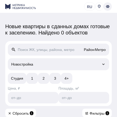
RU
Новые квартиры в сданных домах готовые
к заселению.
Найдено 0 объектов
search
Район
Метро
keyboard_arrow_down
Новостройка
Студия
1
2
3
4+
Цена, ₽
Площадь, м²
от
–
до
от
–
до
Сбросить
Фильтры
close
tune
1
1