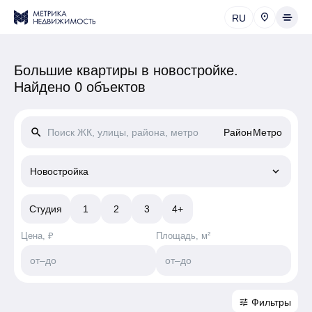
RU
Большие квартиры в новостройке.
Найдено 0 объектов
search
Район
Метро
keyboard_arrow_down
Новостройка
Студия
1
2
3
4+
Цена, ₽
Площадь, м²
от
–
до
от
–
до
Фильтры
tune