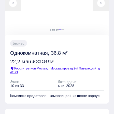
chevron_left
chevron_right
1 из 10
Бизнес
Однокомнатная, 36.8 м²
22,2 млн ₽
603 624 ₽/м²
location_on
Россия, регион Москва, г Москва, проезд 2-й Павелецкий, д
4/6 к1
Этаж:
Дата сдачи:
10 из 33
4 кв. 2028
Комплекс представлен композицией из шести корпусов
переменной высотности: от 7 до 33 этажей, в том
числе трёх малоэтажных. Архитектурная концепция
разработана известным бюро MAYAK Architects и