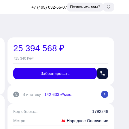
Позвонить вам?
+7 (495) 032-65-07
25 394 568 ₽
715 340 ₽/м²
phone
Забронировать
chevron_right
В ипотеку
142 633 ₽/мес.
percent
Код объекта:
1792248
Народное Ополчение
Метро: