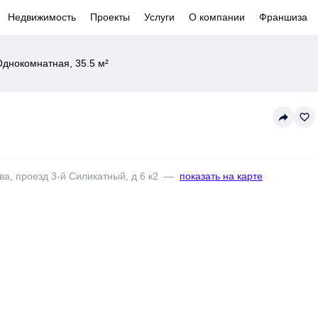
Недвижимость
Проекты
Услуги
О компании
Франшиза
Однокомнатная, 35.5 м²
reply
favorite_border
ва, проезд 3-й Силикатный, д 6 к2
—
показать на карте