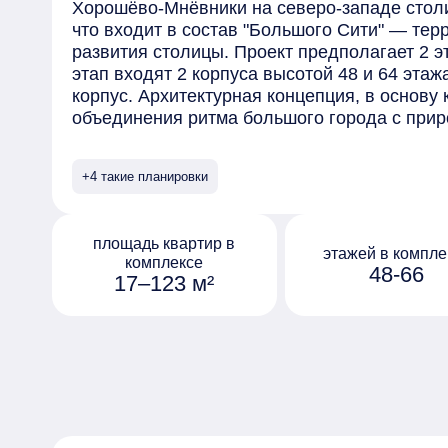
Хорошёво-Мнёвники на северо-западе столи
что входит в состав "Большого Сити" — тер
развития столицы. Проект предполагает 2 э
этап входят 2 корпуса высотой 48 и 64 этаж
корпус. Архитектурная концепция, в основу 
объединения ритма большого города с при
студией Станислава Михаловского. Образы
прибрежными скалами, Рельеф силуэтов ск
+4 такие планировки
балконов. Дизайн лобби также соответствуе
мягкие оттенки природных материалов нап
в гармоничном сочетании с геометрией мега
площадь квартир в
предусмотрено 20 вариантов планировочны
этажей в компле
комплексе
48-66
представлены квартирами с окнами в пол, с
17–123 м²
Внутреннее пространство двора разделено
зон, каждая из которых предназначена для
деятельности: пространство организовано д
для занятий спортом, для работы на открыт
релаксации.