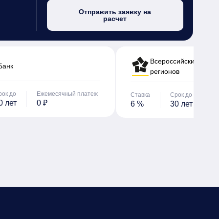
Отправить заявку на
расчет
Всероссийский банк 
Банк
регионов
рок до
Ежемесячный платеж
Ставка
Срок до
Е
0 лет
0 ₽
6 %
30 лет
0