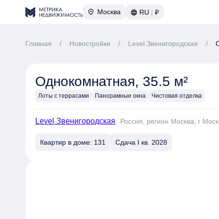
Москва
RU
|
₽
Главная
/
Новостройки
/
Level Звенигородская
/
Однокомнатная, 35.5 м²
Лоты с террасами
Панорамные окна
Чистовая отделка
Level Звенигородская
Россия, регион Москва, г Моск
Квартир в доме: 131
Сдача I кв. 2028