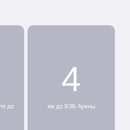
4
ле до
км до ВЭБ Арены