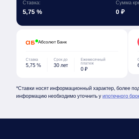
Ставка:
Сумма кр
5,75 %
0 ₽
Абсолют Банк
Ставка
Срок до
Ежемесячный
платеж
5,75 %
30 лет
0 ₽
*Ставки носят информационный характер, более п
информацию необходимо уточнить у
ипотечного бро