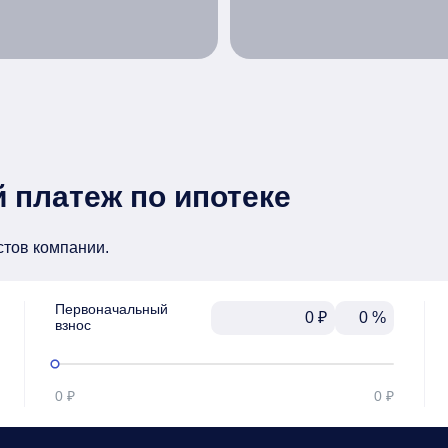
 платеж по ипотеке
стов компании.
Первоначальный

₽
%
взнос
0 ₽
0 ₽