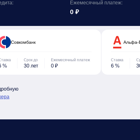
едита:
Ежемесячный платеж:
0 ₽
Cовкомбанк
Альфа-
Ставка
Срок до
Ежемесячный платеж
Ставка
С
6 %
30 лет
0 ₽
6 %
3
одробную
кера