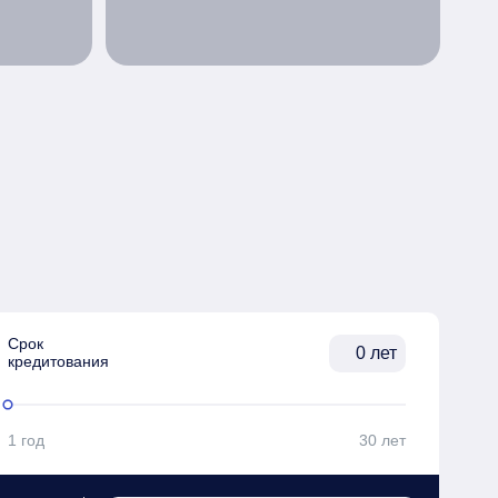
Срок

лет
кредитования
1 год
30 лет