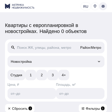
RU
Квартиры c европланировкой в
новостройках.
Найдено 0 объектов
search
Район
Метро
keyboard_arrow_down
Новостройка
Студия
1
2
3
4+
Цена, ₽
Площадь, м²
от
–
до
от
–
до
Сбросить
Фильтры
close
tune
1
1