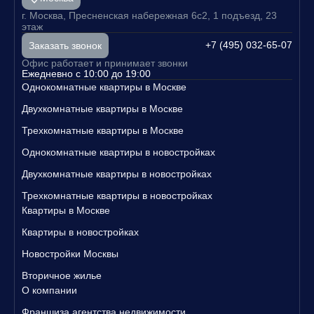
проживания: супермаркет, аптеки, кафе, мастерская по
Цены на квартиры начинаются от разумных сумм, что делает в
г. Москва, Пресненская набережная 6с2, 1 подъезд, 23
аш выбор еще более привлекательным. Не упустите шанс Купи
ремонту обуви и многое другое.
этаж
ть квартиру в новостройке с европланировкой и стать владельц
По всей территории протянулись прогулочные
ем своего уютного уголка в Москве.
+7 (495) 032-65-07
Заказать звонок
маршруты, вдоль которых можно найти детские
Свяжитесь с нами уже сегодня, чтобы узнать больше о наших п
Офис работает и принимает звонки
и спортивные площадки, множество зелени, сухой
редложениях и записаться на просмотр квартир!
Ежедневно с 10:00 до 19:00
фонтан и уютные кафе. Внутри комплекса - парковая
Однокомнатные квартиры в Москве
территория площадью почти 4 гектара. Прилегающая
Двухкомнатные квартиры в Москве
набережная благоустроена для расслабленных
прогулок у воды. Экология заслуживает отдельного
Трехкомнатные квартиры в Москве
внимания – проект расположен рядом с парком
Однокомнатные квартиры в новостройках
«Покрово-Стрешнево», а с высоты напоминает оазис
внутри мегаполиса.
Двухкомнатные квартиры в новостройках
Трехкомнатные квартиры в новостройках
Квартиры в Москве
Квартиры в новостройках
Новостройки Москвы
Вторичное жилье
О компании
Франшиза агентства недвижимости